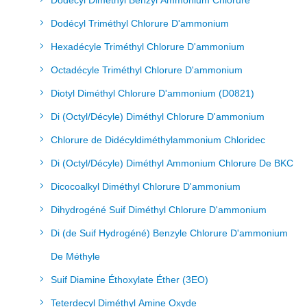
Dodécyl Diméthyl Benzyl Ammonium Chlorure
Dodécyl Triméthyl Chlorure D'ammonium
Hexadécyle Triméthyl Chlorure D'ammonium
Octadécyle Triméthyl Chlorure D'ammonium
Diotyl Diméthyl Chlorure D'ammonium (D0821)
Di (Octyl/Décyle) Diméthyl Chlorure D'ammonium
Chlorure de Didécyldiméthylammonium Chloridec
Di (Octyl/Décyle) Diméthyl Ammonium Chlorure De BKC
Dicocoalkyl Diméthyl Chlorure D'ammonium
Dihydrogéné Suif Diméthyl Chlorure D'ammonium
Di (de Suif Hydrogéné) Benzyle Chlorure D'ammonium
De Méthyle
Suif Diamine Éthoxylate Éther (3EO)
Teterdecyl Diméthyl Amine Oxyde