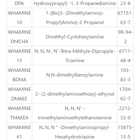
DPA
Hydroxypropyl) -1, 3-Propanediamine
23-8
WHAMINE
1-[Bis[3- (Diméthylamino)-
67151-
10
Propyl]Amino]-2-Propanol
63-7
WHAMINE
98-94-
Diméthyl-Cyclohexylamine
DMCHA
2
WHAMINE
N, N, N', N'-Tetra-Méthyle-Dipropyle-
6711-
15
Triamine
48-4
WHAMINE
103-
N,N-dimethylbenzylamine
BDMA
83-3
WHAMINE
1704-
2- (2-dimethylaminoethoxy)-ethynol
DMAEE
62-7
WHAMINE
N, N, N' -
2212-
TMAEEA
trimethylaminoethylethanolamine
32-0
WHAMINE
N, N, N " -Dimethylaminopropyl-
15875-
41
Hexahydrotriazine
13-5