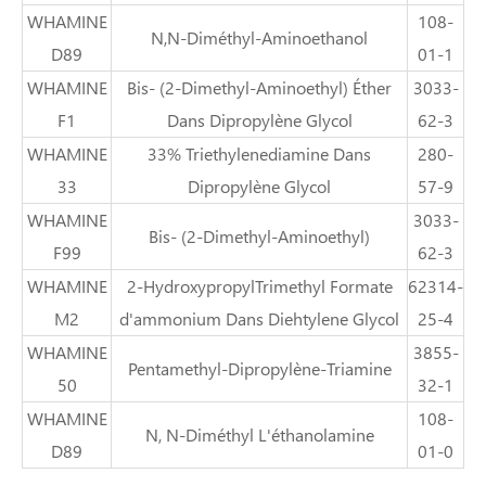
WHAMINE
108-
N,N-Diméthyl-Aminoethanol
D89
01-1
WHAMINE
Bis- (2-Dimethyl-Aminoethyl) Éther
3033-
F1
Dans Dipropylène Glycol
62-3
WHAMINE
33% Triethylenediamine Dans
280-
33
Dipropylène Glycol
57-9
WHAMINE
3033-
Bis- (2-Dimethyl-Aminoethyl)
F99
62-3
WHAMINE
2-HydroxypropylTrimethyl Formate
62314-
M2
d'ammonium Dans Diehtylene Glycol
25-4
WHAMINE
3855-
Pentamethyl-Dipropylène-Triamine
50
32-1
WHAMINE
108-
N, N-Diméthyl L'éthanolamine
D89
01-0