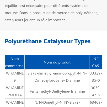
équilibre est nécessaire pour différents système de
mousse. Dans la production de mousse de polyuréthane,
catalyseurs jouent un rôle important.
Polyuréthane Catalyseur Types
Nom
N °
Nom du produit
commercial
CAS.
WHAMINE
Bis (3-dimethyl-aminopropyl)-N, N-
33329-
9
Dimethylpropane- Diamine
35-0
WHAMINE
3030-
Pentamethyl-Diéthylène-Triamine
PMDETA
47-5
WHAMINE
N, N-Diméthyl-N, N'-Bis (2-
63469-