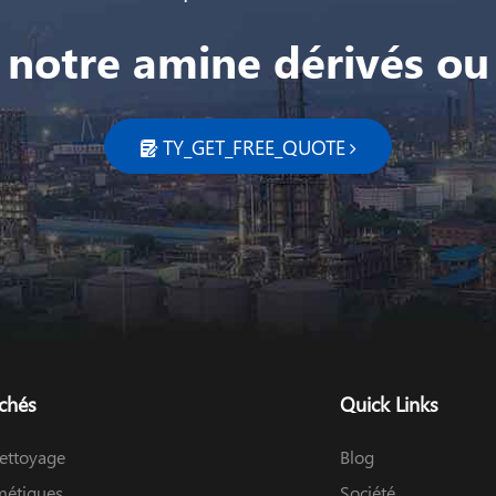
 notre amine dérivés ou 
TY_GET_FREE_QUOTE

chés
Quick Links
ettoyage
Blog
étiques
Société