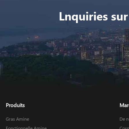
Lnquiries sur
Produits
Mar
Gras Amine
De n
Fonctionnelle Amine
Cosm