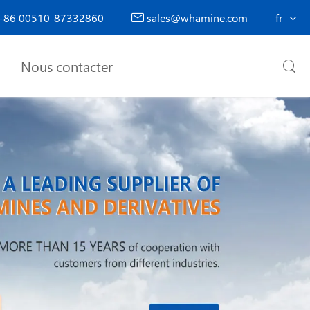
86 00510-87332860
sales@whamine.com
fr

Nous contacter
