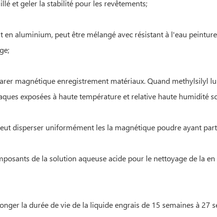
é et geler la stabilité pour les revêtements;
 en aluminium, peut être mélangé avec résistant à l'eau peintures
ge;
parer magnétique enregistrement matériaux. Quand methylsilyl lub
plaques exposées à haute température et relative haute humidité s
eut disperser uniformément les la magnétique poudre ayant partic
posants de la solution aqueuse acide pour le nettoyage de la en f
longer la durée de vie de la liquide engrais de 15 semaines à 27 s