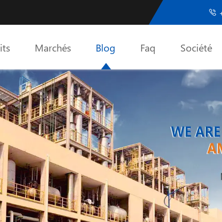
+

its
Marchés
Blog
Faq
Société